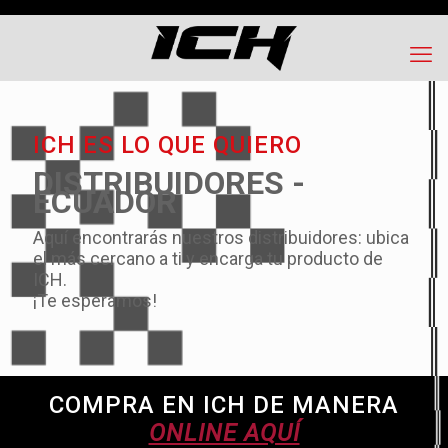
ICH ES LO QUE QUIERO
DISTRIBUIDORES -
ECUADOR
Aquí encontrarás nuestros distribuidores: ubica
el más cercano a ti y encarga tu producto de
ICH.
¡Te esperamos!
COMPRA EN ICH DE MANERA
ONLINE AQUÍ